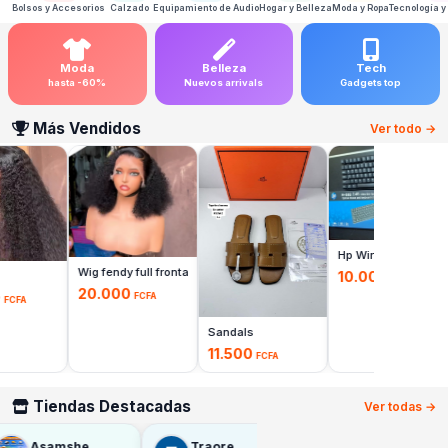
Bolsos y Accesorios
Calzado
Equipamiento de Audio
Hogar y Belleza
Moda y Ropa
Tecnología y
Moda
Belleza
Tech
hasta -60%
Nuevos arrivals
Gadgets top
Más Vendidos
Ver todo →
Añadir
Hp Wireless Keyboa
Añadir
Wig fendy full frontal
adir
10.000
FCFA
20.000
FCFA
FCFA
Añadir
Sandals
11.500
FCFA
Tiendas Destacadas
Ver todas →
Asamshe
Traore
Fashion Shop