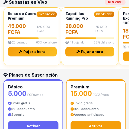
Subastas en Vivo
EN VIVO
Bolso de Cuero
Zapatillas
Pe
02:04:26
00:45:05
Premium
Running Pro
Exc
10
45.000
28.000
120.000
75.000
18
FCFA
FCFA
FCFA
FCFA
F
23 pujando
63% del ahorro
41 pujando
63% del ahorro
1
Pujar ahora
Pujar ahora
Planes de Suscripción
Básico
Premium
5.000
15.000
FCFA/mes
FCFA/mes
Envío gratis
Envío gratis
5% descuento
15% descuento
Soporte
Acceso anticipado
Activar
Activar